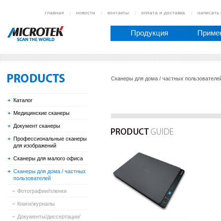
главная
новости
контакты
оплата и доставка
написать
Продукция
Приме
Сканеры для дома / частных пользователе
Каталог
Медицинские сканеры
Документ сканеры
Профессиональные сканеры
для изображений
Сканеры для малого офиса
Сканеры для дома / частных
пользователей
Фотографии/пленки
Книги/журналы
Документы/диссертации/